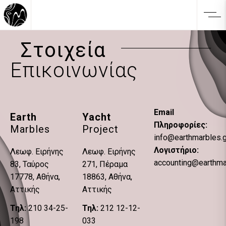
Στοιχεία
Επικοινωνίας
Email
Earth
Yacht
Πληροφορίες:
Marbles
Project
info@earthmarbles.g
Λογιστήριο:
Λεωφ. Ειρήνης
Λεωφ. Ειρήνης
accounting@earthma
83, Ταύρος
271, Πέραμα
17778, Αθήνα,
18863, Αθήνα,
Αττικής
Αττικής
Τηλ:
210 34-25-
Τηλ:
212 12-12-
198
033