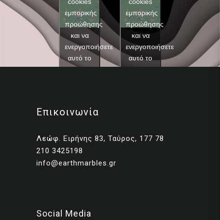
cookies
cookies
εμπορικής
εμπορικής
προώθησης
προώθησης
και να
και να
ενεργοποιήσετε
ενεργοποιήσετε
αυτό το
αυτό το
περιεχόμενο
περιεχόμενο
Επικοινωνία
Λεώφ. Ειρήνης 83, Ταύρος, 177 78
210 3425198
info@earthmarbles.gr
Social Media