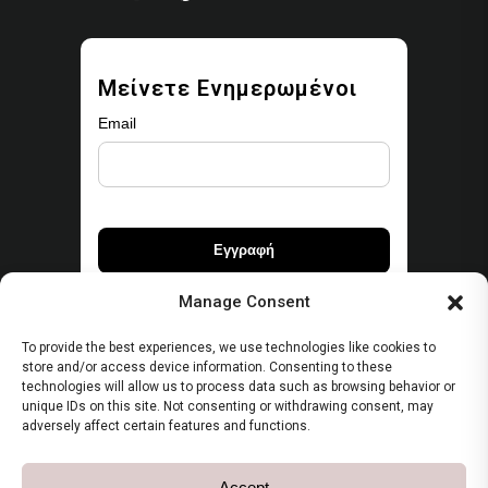
Μείνετε Ενημερωμένοι
Email
Manage Consent
To provide the best experiences, we use technologies like cookies to
store and/or access device information. Consenting to these
Ασφάλεια
technologies will allow us to process data such as browsing behavior or
unique IDs on this site. Not consenting or withdrawing consent, may
adversely affect certain features and functions.
Όροι Χρήσης
Πολιτική Απορρήτου
Accept