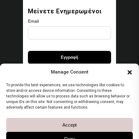
Μείνετε Ενημερωμένοι
Email
Manage Consent
To provide the best experiences, we use technologies like cookies to
store and/or access device information. Consenting to these
Ασφάλεια
technologies will allow us to process data such as browsing behavior or
unique IDs on this site. Not consenting or withdrawing consent, may
adversely affect certain features and functions.
Όροι Χρήσης
Πολιτική Απορρήτου
Accept
Πολιτική Cookies
Deny